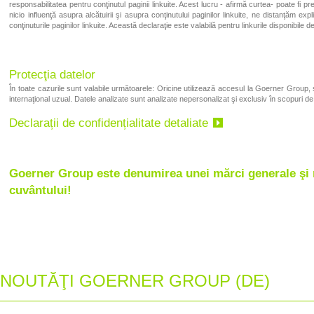
responsabilitatea pentru conţinutul paginii linkuite. Acest lucru - afirmă curtea- poate fi 
nicio influenţă asupra alcătuirii şi asupra conţinutului paginilor linkuite, ne distanţăm exp
conţinuturile paginilor linkuite. Această declaraţie este valabilă pentru linkurile disponibile 
Protecţia datelor
În toate cazurile sunt valabile următoarele: Oricine utilizează accesul la Goerner Group, 
internaţional uzual. Datele analizate sunt analizate nepersonalizat şi exclusiv în scopuri d
Declarații de confidențialitate detaliate
Goerner Group este denumirea unei mărci generale şi nu
cuvântului!
NOUTĂŢI GOERNER GROUP (DE)