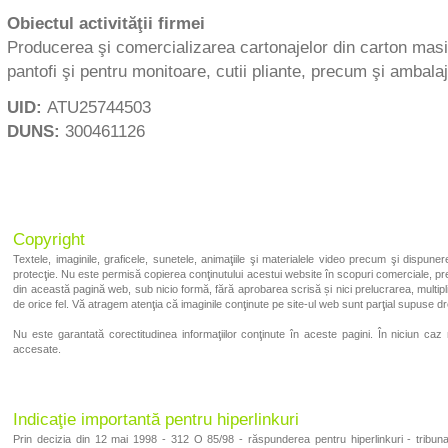
Obiectul activităţii firmei
Producerea şi comercializarea cartonajelor din carton masiv 
pantofi şi pentru monitoare, cutii pliante, precum şi ambalaj
UID:
ATU25744503
DUNS:
300461126
Copyright
Textele, imaginile, graficele, sunetele, animaţiile şi materialele video precum şi disp
protecţie. Nu este permisă copierea conţinutului acestui website în scopuri comerciale, pr
din această pagină web, sub nicio formă, fără aprobarea scrisă și nici prelucrarea, multipli
de orice fel. Vă atragem atenţia că imaginile conţinute pe site-ul web sunt parţial supuse drep
Nu este garantată corectitudinea informaţiilor conţinute în aceste pagini. În niciun ca
accesate.
Indicaţie importantă pentru hiperlinkuri
Prin decizia din 12 mai 1998 - 312 O 85/98 - răspunderea pentru hiperlinkuri - tribunal