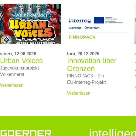
vineri,
12.06.2026
luni,
29.12.2025
Urban Voices
Innovation über
Grenzen
Jugendkunstprojekt
Völkermarkt
FINNOPACK - Ein
EU‑Interreg‑Projekt
Weiterlesen
Weiterlesen
intellig