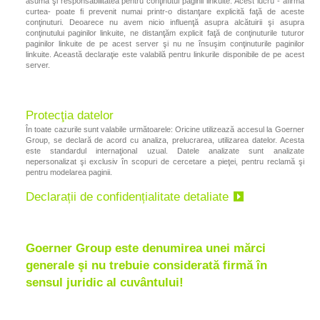
asumă şi responsabilitatea pentru conţinutul paginii linkuite. Acest lucru - afirmă
curtea- poate fi prevenit numai printr-o distanţare explicită faţă de aceste
conţinuturi. Deoarece nu avem nicio influenţă asupra alcătuirii şi asupra
conţinutului paginilor linkuite, ne distanţăm explicit faţă de conţinuturile tuturor
paginilor linkuite de pe acest server şi nu ne însuşim conţinuturile paginilor
linkuite. Această declaraţie este valabilă pentru linkurile disponibile de pe acest
server.
Protecţia datelor
În toate cazurile sunt valabile următoarele: Oricine utilizează accesul la Goerner
Group, se declară de acord cu analiza, prelucrarea, utilizarea datelor. Acesta
este standardul internaţional uzual. Datele analizate sunt analizate
nepersonalizat şi exclusiv în scopuri de cercetare a pieţei, pentru reclamă şi
pentru modelarea paginii.
Declarații de confidențialitate detaliate
Goerner Group este denumirea unei mărci
generale şi nu trebuie considerată firmă în
sensul juridic al cuvântului!