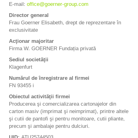
E-mail:
office
@
goerner-group.com
Director general
Frau Goerner Elisabeth, drept de reprezentare în
exclusivitate
Acţionar majoritar
Firma W. GOERNER Fundația privată
Sediul societăţii
Klagenfurt
Numărul de înregistrare al firmei
FN 93455 i
Obiectul activităţii firmei
Producerea şi comercializarea cartonajelor din
carton masiv (imprimat şi neimprimat), printre altele
şi cutii de pantofi şi pentru monitoare, cutii pliante,
precum şi ambalaje pentru dulciuri.
UID:
ATU25744503