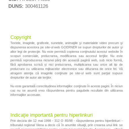
DUNS:
300461126
Copyright
Textele, imaginile, graficele, sunetele, animaţiile şi materialele video precum şi
dispunerea acestora pe site-ul web GOERNER se supun drepturilor de autor şi
altor legi de protecţie. Nu este permisă copierea conţinutului acestui website în
scopuri comerciale, prelucrarea, modificarea sau accesul terţilor. Nu este
permisă reproducerea niciunei părţi din această pagină web, sub nicio formă,
fără aprobarea scrisă și nici prelucrarea, multiplicarea sau orice alt tip de
prelucrare cu utilizarea mijloacelor electronice sau difuzarea de orice fel. Vă
atragem atenţia că imaginile conţinute pe site-ul web sunt parţial supuse
drepturilor de autor ale terţilor.
Nu este garantată corectitudinea informaţiilor conţinute în aceste pagini. În niciun
caz nu se asumă vreo răspunderea pentru pagubele rezultate din utilizarea
informaţiilor accesate.
Indicaţie importantă pentru hiperlinkuri
Prin decizia din 12 mai 1998 - 312 O 85/98 - răspunderea pentru hiperlinkuri -
tribunalul regional Viena a decis că în anumite situaţii, prin crearea unui link se