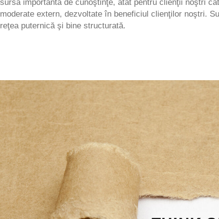
sursă importantă de cunoştinţe, atât pentru clienţii noştri câ
moderate extern, dezvoltate în beneficiul clienţilor noştri. 
reţea puternică şi bine structurată.