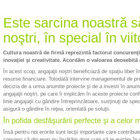
Este sarcina noastră să
noştri, în special în viit
Cultura noastră de firmă reprezintă factorul concurenţi
inovaţiei şi creativitate. Acordăm o valoarea deosebită
În acest scop, angajaţii noştri beneficiază de spaţiu liber î
resurse financiare. Totodată intervine managementul de pro
decizia de a urma anumite proiecte şi de a investi în anumi
angajaţii noştri, pe care îi implicăm în aceste proiecte conf
linie angajaţii cu gândire întreprinzătoare, susţinuţi de spec
asigură o gândire în reţea, orientată pe soluţii.
În pofida desfăşurării perfecte şi a celor m
Însă pentru noi erorile sunt lecţii importante care contribu
convinşi că din erori nu învăţăm doar cum să le evităm în