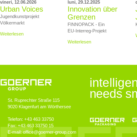
vineri,
12.06.2026
luni,
29.12.2025
Urban Voices
Innovation über
Grenzen
Jugendkunstprojekt
Völkermarkt
FINNOPACK - Ein
EU‑Interreg‑Projekt
Weiterlesen
Weiterlesen
intellig
needs sm
St. Ruprechter Straße 115
9020
Klagenfurt am Wörthersee
Telefon:
+43 463 33750
Fax:
+43 463 33750 15
E-mail:
office
@
goerner-group.com