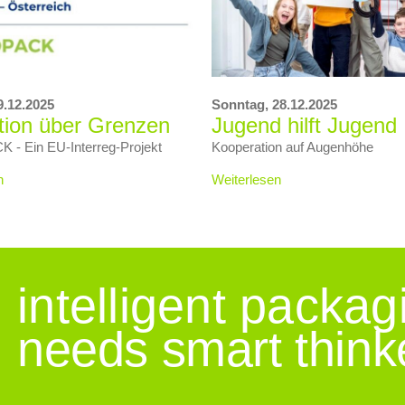
9.12.2025
Sonntag,
28.12.2025
tion über Grenzen
Jugend hilft Jugend
- Ein EU‑Interreg‑Projekt
Kooperation auf Augenhöhe
n
Weiterlesen
intelligent packag
needs smart think