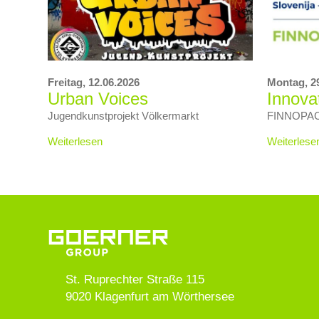
Freitag,
12.06.2026
Montag,
2
Urban Voices
Innova
Jugendkunstprojekt Völkermarkt
FINNOPACK 
Weiterlesen
Weiterlese
St. Ruprechter Straße 115
9020
Klagenfurt am Wörthersee