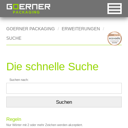
intelligent packaging
DE
EN
RO
GOERNER PACKAGING
ERWEITERUNGEN
SUCHE
Automatische Auswahl
Goerner Group
Startseite [0]
HOME
Desktop-Version
Goerner Packaging
Navigation [1]
MÄRKTE
Handheld-Version
Goerner Formpack
Inhalt [2]
Die schnelle Suche
WORKFLOW
Mobile-Version
Goerner Bionics
Kontakt [3]
INNOVATION
Suchen nach:
Accessible-Version
Sitemap [4]
REFERENZEN
Druck-Version
Suchfunktion [5]
KONTAKT
Regeln
Nur Wörter mit 2 oder mehr Zeichen werden akzeptiert.